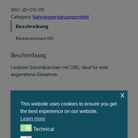
B
D
SKU:
JD-CG-011
-
Category:
Nahrungsergänzungsmittel
G
Beschreibung
u
m
Rezensionen (0)
m
i
Beschreibung
b
ä
Leckere Gummibärchen mit CBD, ideal für eine
r
angenehme Einnahme.
c
h
x
e
Related products
n
This website uses cookies to ensure you get
M
the best experience on our website.
e
Learn more
n
Technical
g
Technical
e