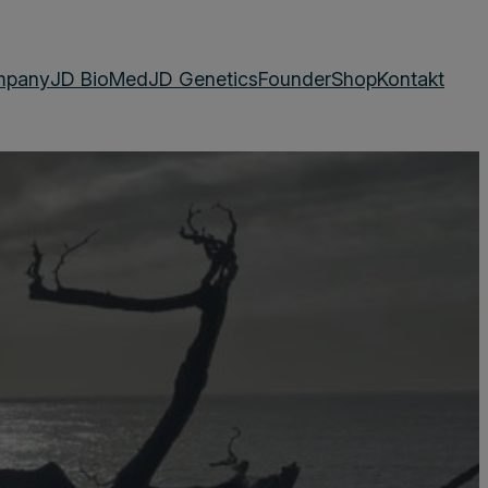
mpany
JD BioMed
JD Genetics
Founder
Shop
Kontakt