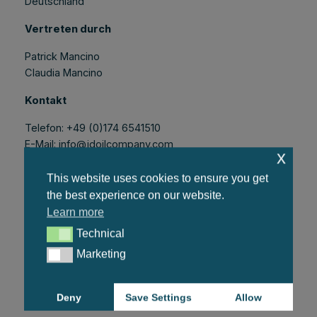
Deutschland
Vertreten durch
Patrick Mancino
Claudia Mancino
Kontakt
Telefon: +49 (0)174 6541510
E-Mail: info@jdoilcompany.com
x
Website: https://jdoilcompany.com
This website uses cookies to ensure you get
the best experience on our website.
Umsatzsteuer-Identifikationsnummer
Learn more
Umsatzsteuer-Identifikationsnummer gemäß § 27a
Technical
Technical
UStG:
Marketing
Marketing
DE368241749
Deny
Save Settings
Allow
Verantwortlich für den Inhalt nach § 18 Abs. 2 MStV