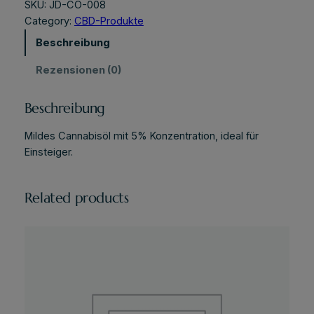
n
SKU:
JD-CO-008
n
Category:
CBD-Produkte
a
Beschreibung
b
i
Rezensionen (0)
s
ö
Beschreibung
l
5
Mildes Cannabisöl mit 5% Konzentration, ideal für
%
Einsteiger.
M
e
n
Related products
g
e