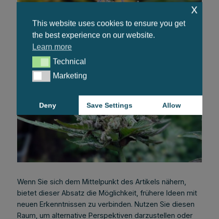
x
This website uses cookies to ensure you get
the best experience on our website.
Learn more
Technical
Technical
Marketing
Marketing
Deny
Save Settings
Allow
Wenn Sie sich dem Mittelpunkt des Artikels nähern,
bietet dieser Absatz die Möglichkeit, frühere Ideen mit
neuen Erkenntnissen zu verbinden. Nutzen Sie diesen
Raum, um alternative Perspektiven darzustellen oder